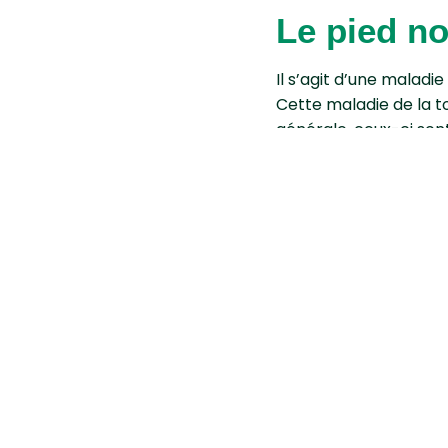
Le pied no
Il s’agit d’une mala
Cette maladie de la t
générale, ceux-ci son
Dans les cas les plu
folioles, voire la mort
l’arrachage et à l’éli
Penser également à dé
propagation.
>>
Tout savoir sur le 