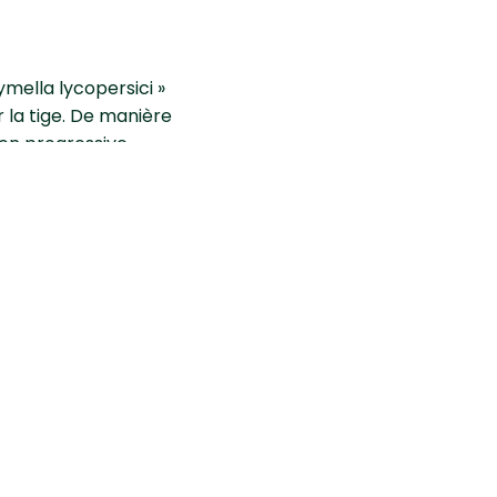
mella lycopersici »
 la tige. De manière
on progressive.
 le dessèchement des
 procéder à
 éviter toute