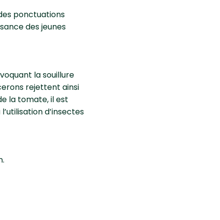
 des ponctuations
issance des jeunes
oquant la souillure
cerons rejettent ainsi
e la tomate, il est
utilisation d’insectes
n.