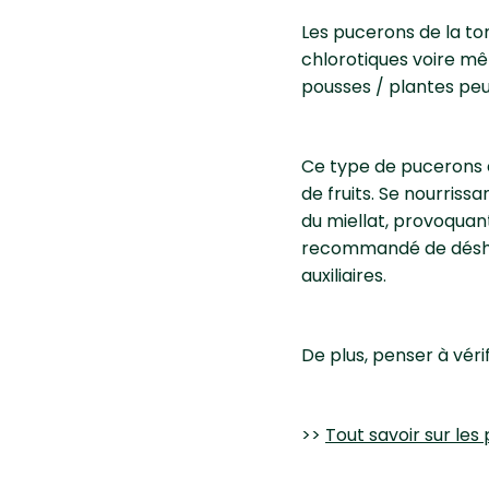
Les pucerons de la to
chlorotiques voire mê
pousses / plantes peut
Ce type de pucerons e
de fruits. Se nourriss
du miellat, provoquant
recommandé de désherb
auxiliaires.
De plus, penser à véri
>>
Tout savoir sur le