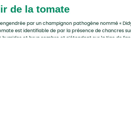
ir de la tomate
die engendrée par un champignon pathogène nommé « Didy
omate est identifiable de par la présence de chancres sur
t humides et brun sombre et s’étendent sur la tige de faç
s avancés, ce champignon peut causer le jaunissement et
 de la plante. En matière de prévention, il est conseillé de
mination des plantes atteintes par cette maladie.
sinfecter le matériel après contact avec la plante pour
pied noir de la tomate