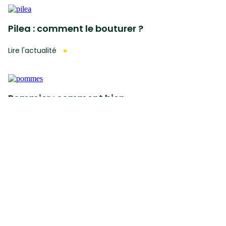
Pilea : comment le bouturer ?
Lire l'actualité
Pommier : comment bien
conserver les pommes ?
Lire l'actualité
Dipladenia : comment lui faire
passer l’hiver ?
Lire l'actualité