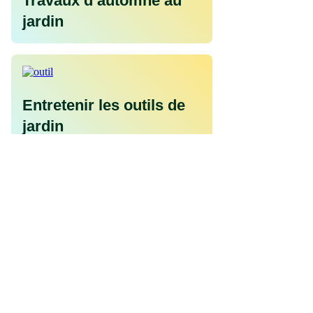
Travaux d’automne au
jardin
Entretenir les outils de
jardin
Comment entretenir le
gazon ?