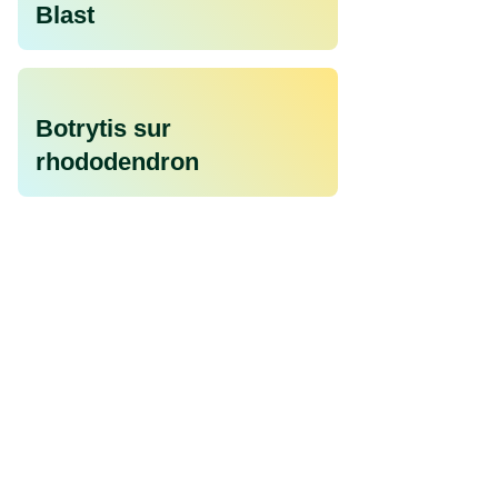
Blast
Botrytis sur
rhododendron
Acariens du palmier
Cochenilles sur palmier