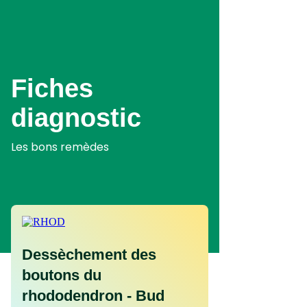
Aller
au
contenu
principal
Fiches
diagnostic
Les bons remèdes
Dessèchement des
boutons du
rhododendron - Bud